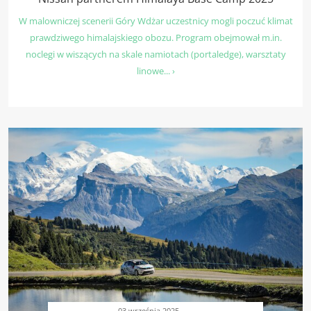
W malowniczej scenerii Góry Wdżar uczestnicy mogli poczuć klimat
prawdziwego himalajskiego obozu. Program obejmował m.in.
noclegi w wiszących na skale namiotach (portaledge), warsztaty
linowe... ›
03 września 2025