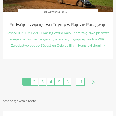
01 września 2025
Podwójne zwycięstwo Toyoty w Rajdzie Paragwaju
Zespół TOYOTA GAZOO Racing World Rally Team zajął dwa pierwsze
miejsca w Rajdzie Paragwaju, nowej wymagającej rundzie WRC.
Zwycięstwo zdobył Sébastien Ogier, a Elfyn Evans był drugi... ›
1
2
3
4
5
6
11
Strona główna
> Moto