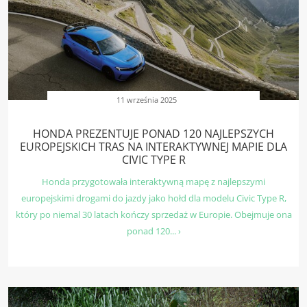
11 września 2025
HONDA PREZENTUJE PONAD 120 NAJLEPSZYCH
EUROPEJSKICH TRAS NA INTERAKTYWNEJ MAPIE DLA
CIVIC TYPE R
Honda przygotowała interaktywną mapę z najlepszymi
europejskimi drogami do jazdy jako hołd dla modelu Civic Type R,
który po niemal 30 latach kończy sprzedaż w Europie. Obejmuje ona
ponad 120... ›