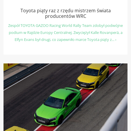
Toyota piąty raz z rzędu mistrzem świata
producentów WRC
Zespół TOYOTA GAZOO Racing World Rally Team zdobył podwójne
podium w Rajdzie Europy Centralnej. Zwyciężył Kalle Rovanperä, a
Elfyn Evans był drugi, co zapewniło marce Toyota piąty z... ›