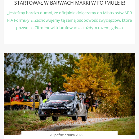
STARTOWAŁ W BARWACH MARKI W FORMULE E!
„Jesteśmy bardzo dumni, że oficjalnie dołączamy do Mistrzostw ABB
FIA Formuły E. Zachowujemy tę samą osobowość zwycięzców, która
pozwoliła Citroënowi triumfować za każdym razem, gdy... ›
20 października 2025