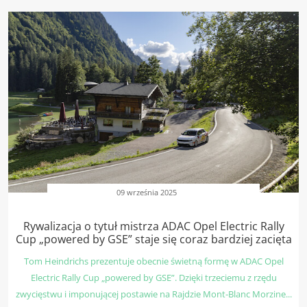
09 września 2025
Rywalizacja o tytuł mistrza ADAC Opel Electric Rally
Cup „powered by GSE” staje się coraz bardziej zacięta
Tom Heindrichs prezentuje obecnie świetną formę w ADAC Opel
Electric Rally Cup „powered by GSE”. Dzięki trzeciemu z rzędu
zwycięstwu i imponującej postawie na Rajdzie Mont-Blanc Morzine...