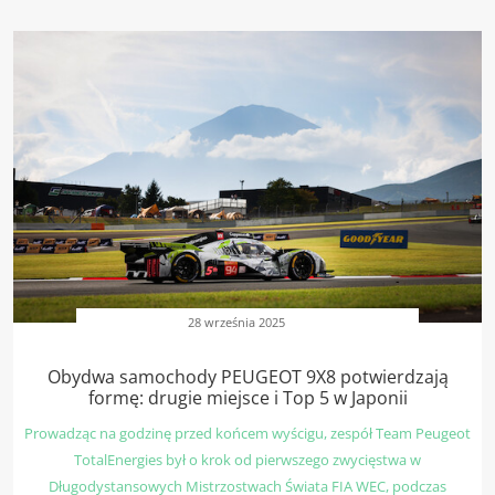
28 września 2025
Obydwa samochody PEUGEOT 9X8 potwierdzają
formę: drugie miejsce i Top 5 w Japonii
Prowadząc na godzinę przed końcem wyścigu, zespół Team Peugeot
TotalEnergies był o krok od pierwszego zwycięstwa w
Długodystansowych Mistrzostwach Świata FIA WEC, podczas