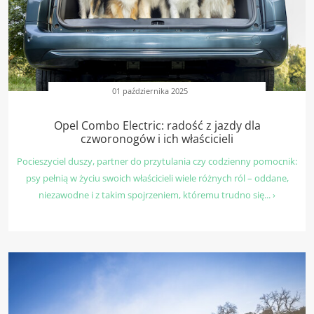
01 października 2025
Opel Combo Electric: radość z jazdy dla
czworonogów i ich właścicieli
Pocieszyciel duszy, partner do przytulania czy codzienny pomocnik:
psy pełnią w życiu swoich właścicieli wiele różnych ról – oddane,
niezawodne i z takim spojrzeniem, któremu trudno się... ›