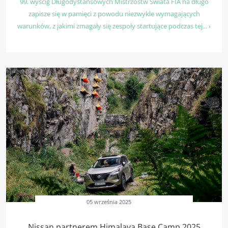
99. wyścig Długodystansowych Mistrzostw Świata FIA na długo
zapisze się w pamięci z powodu niezwykle wymagających
warunków, z jakimi zmagały się zespoły startujące podczas tej... ›
05 września 2025
Nissan partnerem Himalaya Base Camp 2025