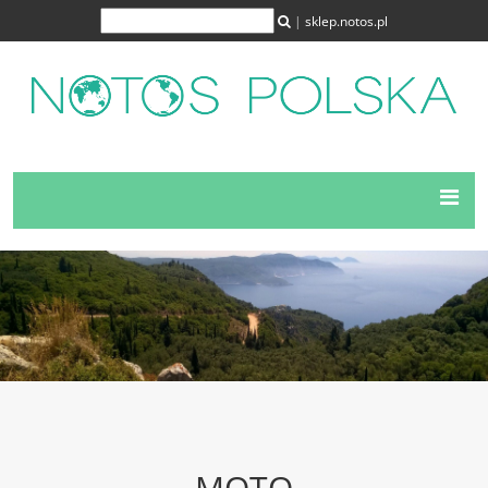
|
sklep.notos.pl
MOTO