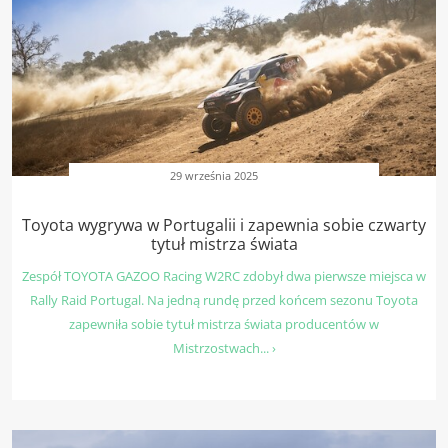
29 września 2025
Toyota wygrywa w Portugalii i zapewnia sobie czwarty
tytuł mistrza świata
Zespół TOYOTA GAZOO Racing W2RC zdobył dwa pierwsze miejsca w
Rally Raid Portugal. Na jedną rundę przed końcem sezonu Toyota
zapewniła sobie tytuł mistrza świata producentów w
Mistrzostwach... ›