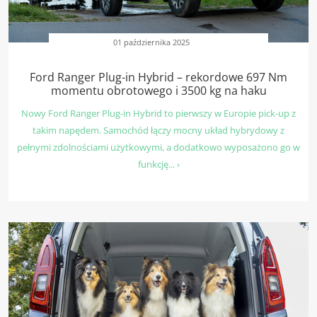
01 października 2025
Ford Ranger Plug-in Hybrid – rekordowe 697 Nm
momentu obrotowego i 3500 kg na haku
Nowy Ford Ranger Plug-in Hybrid to pierwszy w Europie pick-up z
takim napędem. Samochód łączy mocny układ hybrydowy z
pełnymi zdolnościami użytkowymi, a dodatkowo wyposażono go w
funkcję... ›