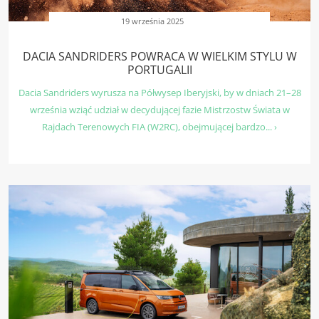
19 września 2025
DACIA SANDRIDERS POWRACA W WIELKIM STYLU W
PORTUGALII
Dacia Sandriders wyrusza na Półwysep Iberyjski, by w dniach 21–28
września wziąć udział w decydującej fazie Mistrzostw Świata w
Rajdach Terenowych FIA (W2RC), obejmującej bardzo... ›