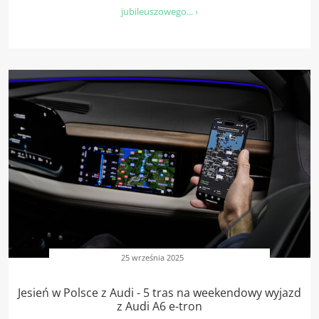
jubileuszowego... ›
25 września 2025
Jesień w Polsce z Audi - 5 tras na weekendowy wyjazd
z Audi A6 e-tron