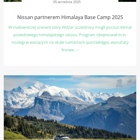
05 września 2025
Nissan partnerem Himalaya Base Camp 2025
W malowniczej scenerii Góry Wdżar uczestnicy mogli poczuć klimat
prawdziwego himalajskiego obozu. Program obejmował m.in.
noclegi w wiszących na skale namiotach (portaledge), warsztaty
linowe... ›