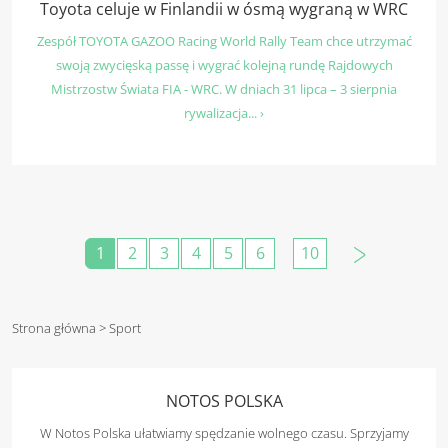
Toyota celuje w Finlandii w ósmą wygraną w WRC
Zespół TOYOTA GAZOO Racing World Rally Team chce utrzymać
swoją zwycięską passę i wygrać kolejną rundę Rajdowych
Mistrzostw Świata FIA - WRC. W dniach 31 lipca – 3 sierpnia
rywalizacja... ›
1
2
3
4
5
6
10
Strona główna
> Sport
NOTOS POLSKA
W Notos Polska ułatwiamy spędzanie wolnego czasu. Sprzyjamy