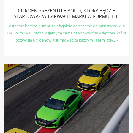
CITROËN PREZENTUJE BOLID, KTÓRY BĘDZIE
STARTOWAŁ W BARWACH MARKI W FORMULE E!
„Jesteśmy bardzo dumni, że oficjalnie dołączamy do Mistrzostw ABB
FIA Formuły E. Zachowujemy tę samą osobowość zwycięzców, która
pozwoliła Citroënowi triumfować za każdym razem, gdy... ›