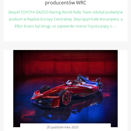
producentów WRC
Zespół TOYOTA GAZOO Racing World Rally Team zdobył podwójne
podium w Rajdzie Europy Centralnej. Zwyciężył Kalle Rovanperä, a
Elfyn Evans był drugi, co zapewniło marce Toyota piąty z... ›
20 października 2025