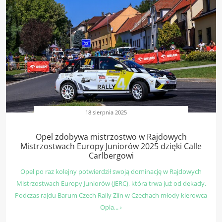
18 sierpnia 2025
Opel zdobywa mistrzostwo w Rajdowych
Mistrzostwach Europy Juniorów 2025 dzięki Calle
Carlbergowi
Opel po raz kolejny potwierdził swoją dominację w Rajdowych
Mistrzostwach Europy Juniorów (JERC), która trwa już od dekady.
Podczas rajdu Barum Czech Rally Zlín w Czechach młody kierowca
Opla... ›