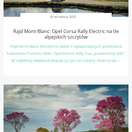
03 września 2025
Rajd Mont-Blanc: Opel Corsa Rally Electric na tle
alpejskich szczytów
Rajd Mont-Blanc Morzine to jeden z najważniejszych punktów w
kalendarzu Pucharu ADAC Opel Electric Rally Cup „powered by GSE”.
W najbliższy weekend zespoły już po raz czwarty zmierzą się... ›